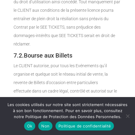
du droit d’utilisation ainsi concédé. Tout manquement par
le CLIENT aux conditions de la présente licence pourra
entraîner de plein droit la résiliation sans préavis du
Contrat par le SEE TICKETS, sans préjudice des
dommages-intérêts que SEE TICKETS serait en droit de
réclamer.
7.2.Bourse aux Billets
Le CLIENT autorise, pour tous les Evénements qu’il
organise et quelque soit le réseau initial de vente, la
revente de Billets d’occasion entre particuliers
effectuée dans un cadre légal, contrôlé et autorisé sur le
site internet http://www.zepass.com exploité par SEE
Les cookies utilisés sur notre site sont strictement nécessaires
TICKETS.
à son bon fonctionnement. Pour en savoir plus, consultez
notre Politique de Protection des Données Personnelles.
7.3.Gestion des remboursements des
Billets
Ok
Non
Politique de confidentialité