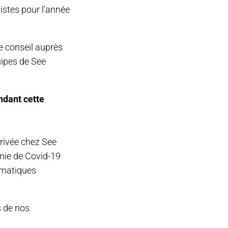
istes pour l’année
de conseil auprès
uipes de See
ndant cette
rivée chez See
émie de Covid-19
lématiques
s de nos