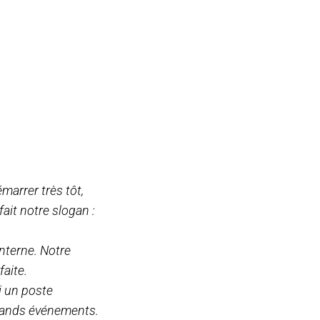
marrer très tôt,
ait notre slogan :
nterne. Notre
aite.
i un poste
grands événements.