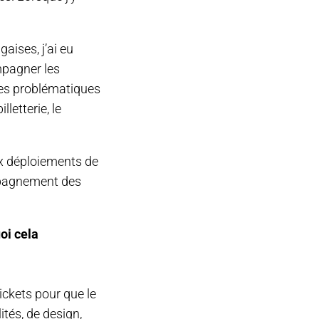
aises, j’ai eu
ompagner les
des problématiques
letterie, le
aux déploiements de
mpagnement des
oi cela
ickets pour que le
ités, de design,