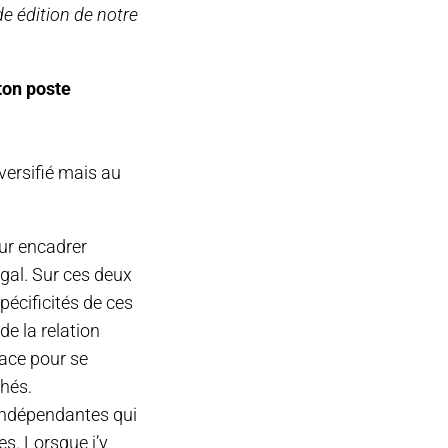
de édition de notre
ton poste
iversifié mais au
our encadrer
ugal. Sur ces deux
spécificités de ces
de la relation
lace pour se
chés.
 indépendantes qui
s. Lorsque j’y