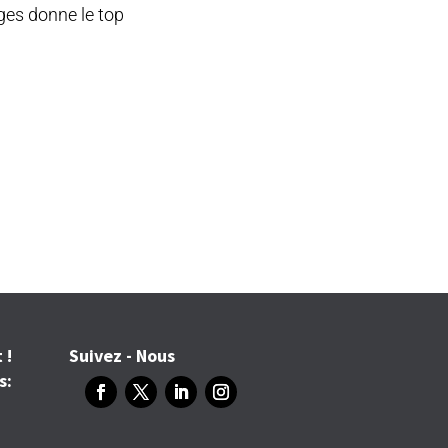
ges donne le top
 !
Suivez - Nous
s: