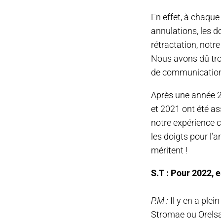
En effet, à chaque
annulations, les d
rétractation, notr
Nous avons dû trou
de communication 
Après une année 20
et 2021 ont été a
notre expérience c
les doigts pour l’
méritent !
S.T : Pour 2022, e
P.M :
Il y en a plei
Stromae ou Orelsan