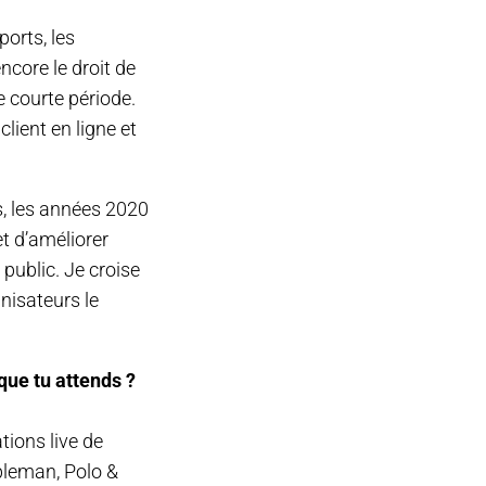
ports, les
ncore le droit de
e courte période.
lient en ligne et
s, les années 2020
t d’améliorer
 public. Je croise
nisateurs le
 que tu attends ?
ations live de
mpleman, Polo &