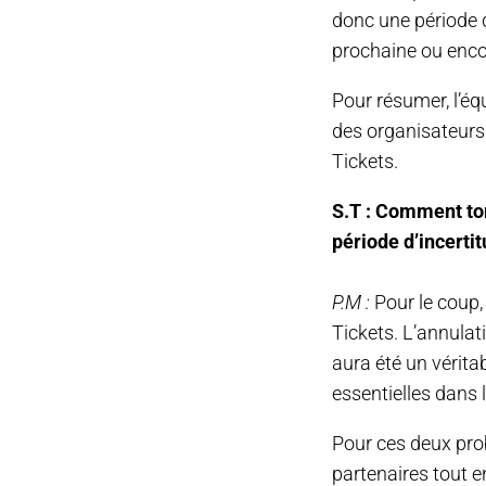
donc une période d
prochaine ou encor
Pour résumer, l’éq
des organisateurs 
Tickets.
S.T : Comment to
période d’incertit
P.M :
Pour le coup
Tickets. L’annulat
aura été un vérit
essentielles dans l
Pour ces deux prob
partenaires tout en