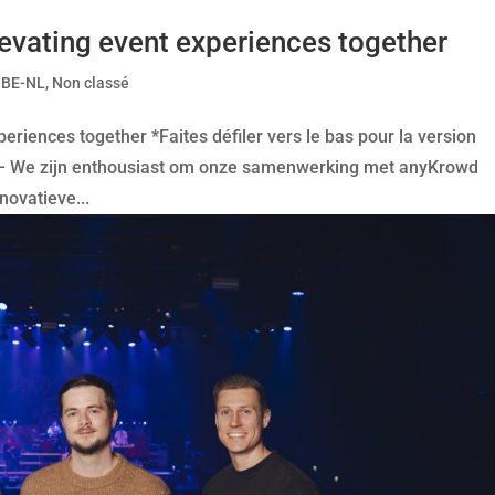
evating event experiences together
-BE-NL
,
Non classé
eriences together *Faites défiler vers le bas pour la version
 – We zijn enthousiast om onze samenwerking met anyKrowd
novatieve...