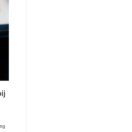
ij
ing