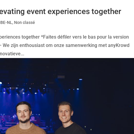
evating event experiences together
-BE-NL
,
Non classé
eriences together *Faites défiler vers le bas pour la version
 – We zijn enthousiast om onze samenwerking met anyKrowd
novatieve...