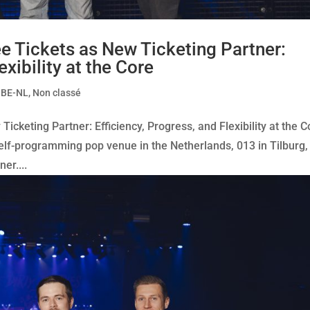
 Tickets as New Ticketing Partner:
exibility at the Core
-BE-NL
,
Non classé
cketing Partner: Efficiency, Progress, and Flexibility at the C
elf-programming pop venue in the Netherlands, 013 in Tilburg,
er....