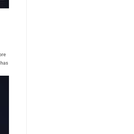
ore
 has