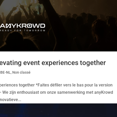
evating event experiences together
-BE-NL
,
Non classé
eriences together *Faites défiler vers le bas pour la version
 – We zijn enthousiast om onze samenwerking met anyKrowd
novatieve...