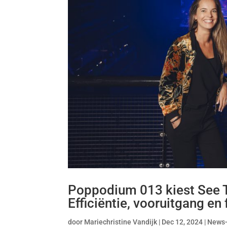
Poppodium 013 kiest See Ti
Efficiëntie, vooruitgang en f
door
Mariechristine Vandijk
|
Dec 12, 2024
|
News