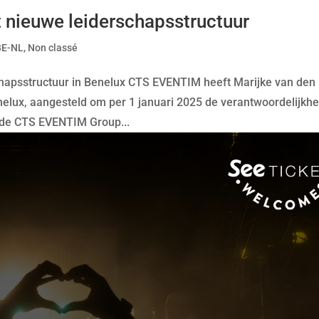
nieuwe leiderschapsstructuur
BE-NL
,
Non classé
hapsstructuur in Benelux CTS EVENTIM heeft Marijke van den
lux, aangesteld om per 1 januari 2025 de verantwoordelijkhe
an de CTS EVENTIM Group...