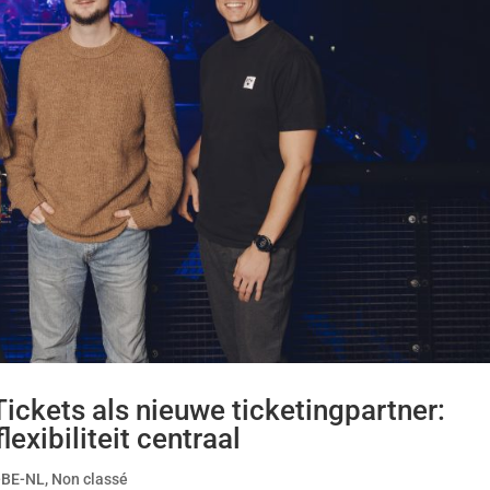
ckets als nieuwe ticketingpartner:
lexibiliteit centraal
-BE-NL
,
Non classé