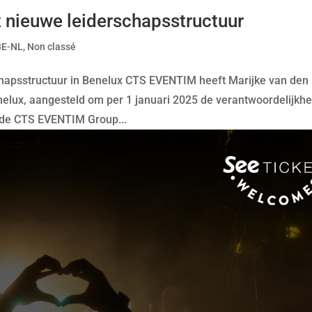
nieuwe leiderschapsstructuur
BE-NL
,
Non classé
hapsstructuur in Benelux CTS EVENTIM heeft Marijke van den
lux, aangesteld om per 1 januari 2025 de verantwoordelijkhe
an de CTS EVENTIM Group...