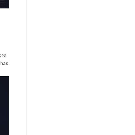
ore
 has