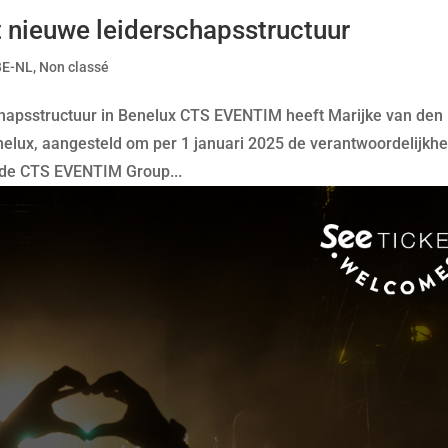
nieuwe leiderschapsstructuur
BE-NL
,
Non classé
hapsstructuur in Benelux CTS EVENTIM heeft Marijke van den
lux, aangesteld om per 1 januari 2025 de verantwoordelijkhe
an de CTS EVENTIM Group...