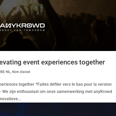
evating event experiences together
-BE-NL
,
Non classé
eriences together *Faites défiler vers le bas pour la version
 – We zijn enthousiast om onze samenwerking met anyKrowd
novatieve...