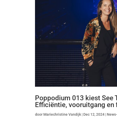
Poppodium 013 kiest See Ti
Efficiëntie, vooruitgang en f
door
Mariechristine Vandijk
|
Dec 12, 2024
|
News