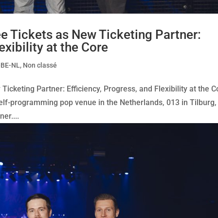
 Tickets as New Ticketing Partner:
exibility at the Core
-BE-NL
,
Non classé
cketing Partner: Efficiency, Progress, and Flexibility at the C
elf-programming pop venue in the Netherlands, 013 in Tilburg,
er....