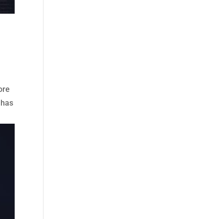
ore
 has