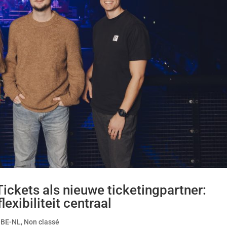
ckets als nieuwe ticketingpartner:
lexibiliteit centraal
-BE-NL
,
Non classé