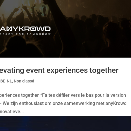
evating event experiences together
-BE-NL
,
Non classé
eriences together *Faites défiler vers le bas pour la version
 – We zijn enthousiast om onze samenwerking met anyKrowd
novatieve...