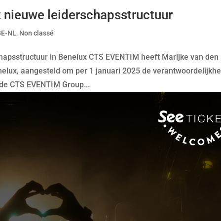
nieuwe leiderschapsstructuur
BE-NL
,
Non classé
hapsstructuur in Benelux CTS EVENTIM heeft Marijke van den
lux, aangesteld om per 1 januari 2025 de verantwoordelijkhe
an de CTS EVENTIM Group...