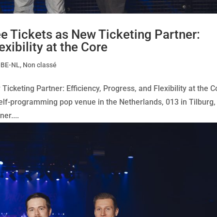
 Tickets as New Ticketing Partner:
exibility at the Core
-BE-NL
,
Non classé
cketing Partner: Efficiency, Progress, and Flexibility at the C
elf-programming pop venue in the Netherlands, 013 in Tilburg,
er....