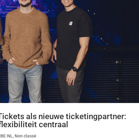
ckets als nieuwe ticketingpartner:
lexibiliteit centraal
-BE-NL
,
Non classé