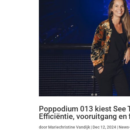
Poppodium 013 kiest See Ti
Efficiëntie, vooruitgang en f
door
Mariechristine Vandijk
|
Dec 12, 2024
|
News