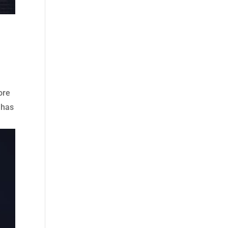
ore
 has