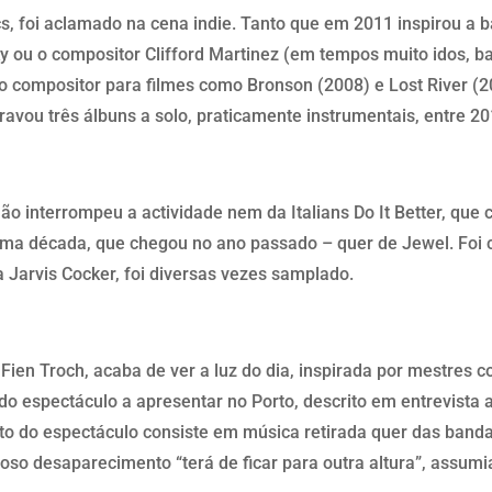
s, foi aclamado na cena indie. Tanto que em 2011 inspirou a b
 ou o compositor Clifford Martinez (em tempos muito idos, bai
 compositor para filmes como Bronson (2008) e Lost River (20
ravou três álbuns a solo, praticamente instrumentais, entre 2
o interrompeu a actividade nem da Italians Do It Better, que c
uma década, que chegou no ano passado – quer de Jewel. Fo
a Jarvis Cocker, foi diversas vezes samplado.
Fien Troch, acaba de ver a luz do dia, inspirada por mestres 
o espectáculo a apresentar no Porto, descrito em entrevista 
nto do espectáculo consiste em música retirada quer das banda
ioso desaparecimento “terá de ficar para outra altura”, assum