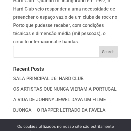
Hard Club Quando foi inaugurado em 1997, o
Hard Club veio responder a uma necessidade de
preencher o espaço vazio de um clube de rock no
Porto que pudesse receber, com condiçōes
técnicas e dimensão média (mil pessoas), o
circuito internacional e bandas...
Recent Posts
SALA PRINCIPAL #6: HARD CLUB
OS ARTISTAS QUE NUNCA VIERAM A PORTUGAL
A VIDA DE JOHNNY JEWEL DAVA UM FILME
DJONGA – O RAPPER LETRADO DA FAVELA
ENTREVISTA IBERANIME PORTO
Os cookies utilizados no nosso site são estritamente