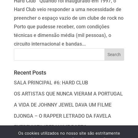
Hard Club Quando foi inaugurado em 1997, o
Hard Club veio responder a uma necessidade de
preencher o espaço vazio de um clube de rock no
Porto que pudesse receber, com condiçōes
técnicas e dimensão média (mil pessoas), o
circuito internacional e bandas...
Recent Posts
SALA PRINCIPAL #6: HARD CLUB
OS ARTISTAS QUE NUNCA VIERAM A PORTUGAL
A VIDA DE JOHNNY JEWEL DAVA UM FILME
DJONGA – O RAPPER LETRADO DA FAVELA
ENTREVISTA IBERANIME PORTO
Os cookies utilizados no nosso site são estritamente