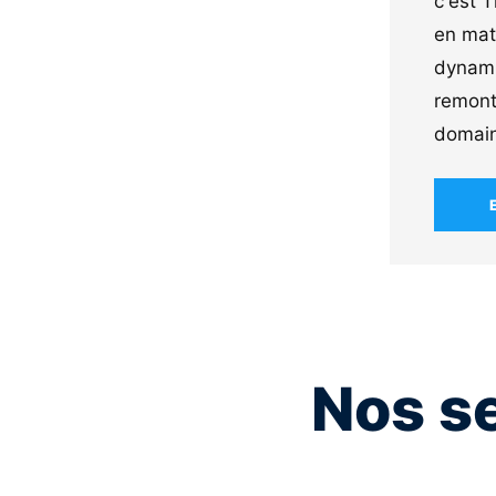
c'est T
en mati
dynami
remont
domain
Nos s