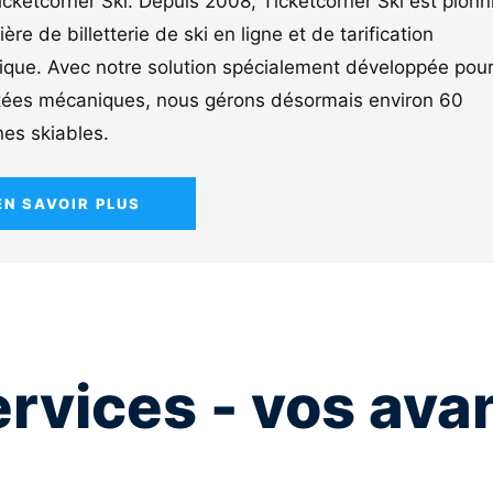
icketcorner Ski. Depuis 2008, Ticketcorner Ski est pionn
ère de billetterie de ski en ligne et de tarification
que. Avec notre solution spécialement développée pour
ées mécaniques, nous gérons désormais environ 60
es skiables.
EN SAVOIR PLUS
ervices - vos ava