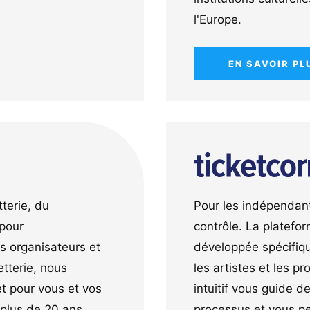
l'Europe.
EN SAVOIR PL
Pour les indépendant
tterie, du
contrôle. La platefor
 pour
développée spécifiq
s organisateurs et
les artistes et les p
etterie, nous
intuitif vous guide 
t pour vous et vos
processus et vous 
 plus de 20 ans